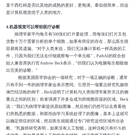
某个西红柿是否比其他的成熟的更好，更饱满。看似很简单，但这
是计算机视觉优于人类的地方。
4.机器视觉可以帮助医疗诊断
病理学家平均每天有500张幻灯片要处理，而每张幻灯片又包
含数十万个需要分析的单个细胞，如果有癌症的存在，那么医生很
容易将其遗漏。“对于人类来说，我们无法像计算机一样高效的工
作，只因为我们无法去仔细观察每一个单元格”，PathAI的联合创
始人兼首席执行官Andrew Beck表示，“但我们认为电脑每次都能做
出完美的诊断。”
根据美国医学协会的一项研究，对于一项正确的诊断，通常
只有不到一半的病理学家会表示赞同。引用另一项重点研究乳腺癌
淋巴结活检的例子，Beck说明了计算机与人类病理学家所关注的侧
重点之间的区别；前者强调了许多会成为癌细胞容器的区域。Beck
说：“我们为病理学家提供原始图像，然后他们仍然可以去查看他
们所熟悉的数据，和那些由学习系统处理了的图像，基本上这就可
以确定癌症的区域，然后医生就能通过专门研究这些区域作出诊
断。”乳腺癌研究表明，如果没有人工智能，这种活检只有85％的