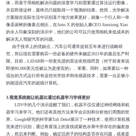
体，而基于用相机解决问题的深度学习则需要通过算法运行图像，
并且即便这样，最终仍只能取得一个预测的结果。然而，光学解决
方案能在实际生活中识别某个地方效果更好，就像一个行人和一串
像圣诞树的像素点相比，在Auto X 的创始人兼CEO Jianxiong Xiao
的令人印象深刻的演示中，他们的公司可以只使用相机来低成本的
解决无人驾驶汽车的问题。
由于技术上的优缺点，汽车公司通常提前五年来进行战略研
究，所以现在需要购买一些必备的硬件来确定2021年的最后生产时
限。目前，LiDAR和一些更先进的雷达依然很昂贵（对于前者来说
即便80,000美元也被认为是便宜的）、笨重。同时，如果要以一种
混合的方式运行所有这些光学技术和传感器技术，需要一台足够小
的能适应汽车的超级计算机。
3.视觉系统能让机器比通过机器学习学得更好
LDV中的几个演示提醒了我们，机器不仅仅通过神经网络和机
器学习来学习。他们还有其他方法来学会识别和分析他们周围的世
界。Google研究的科学家Tali Dekel展示了一种技术，使用计算机视
觉来进行识别，通过将屋顶上的直线或紫色水果中所存在的偏差放
大，然后来判断。例如，确定旧房子的结构是否存在问题，或者是