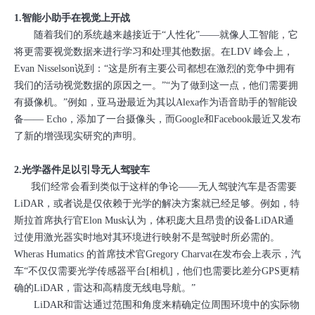
1.智能小助手在视觉上开战
随着我们的系统越来越接近于“人性化”——就像人工智能，它
将更需要视觉数据来进行学习和处理其他数据。在LDV 峰会上，
Evan Nisselson说到：“这是所有主要公司都想在激烈的竞争中拥有
我们的活动视觉数据的原因之一。”“为了做到这一点，他们需要拥
有摄像机。”例如，亚马逊最近为其以Alexa作为语音助手的智能设
备—— Echo，添加了一台摄像头，而Google和Facebook最近又发布
了新的增强现实研究的声明。
2.光学器件足以引导无人驾驶车
我们经常会看到类似于这样的争论——无人驾驶汽车是否需要
LiDAR，或者说是仅依赖于光学的解决方案就已经足够。例如，特
斯拉首席执行官Elon Musk认为，体积庞大且昂贵的设备LiDAR通
过使用激光器实时地对其环境进行映射不是驾驶时所必需的。
Wheras Humatics 的首席技术官Gregory Charvat在发布会上表示，汽
车“不仅仅需要光学传感器平台[相机]，他们也需要比差分GPS更精
确的LiDAR，雷达和高精度无线电导航。”
LiDAR和雷达通过范围和角度来精确定位周围环境中的实际物