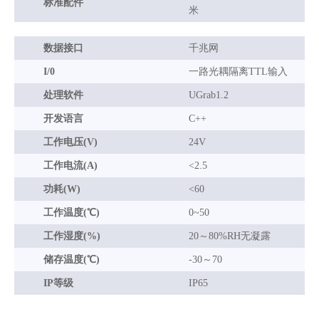
标准配件
米
数据接口
千兆网
I/0
一路光耦隔离TTL输入
处理软件
UGrab1.2
开发语言
C++
工作电压(V)
24V
工作电流(A)
<2.5
功耗(W)
<60
工作温度(℃)
0~50
工作湿度(%)
20～80%RH无凝露
储存温度(℃)
-30～70
IP等级
IP65