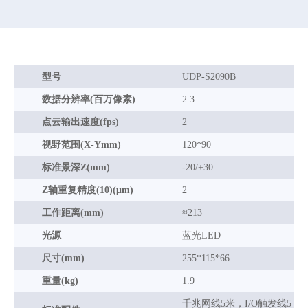
型号
UDP-S2090B
数据分辨率(百万像素)
2.3
点云输出速度(fps)
2
视野范围(X-Ymm)
120*90
标准景深Z(mm)
-20/+30
Z轴重复精度(10)(μm)
2
工作距离(mm)
≈213
光源
蓝光LED
尺寸(mm)
255*115*66
重量(kg)
1.9
千兆网线5米，I/O触发线5