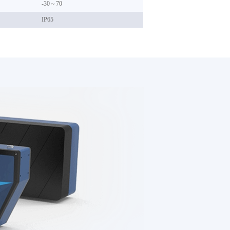
-30～70
IP65