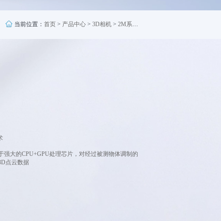
当前位置：
首页
>
产品中心
>
3D相机
>
2M系列
>
UDP-S2015B
术
强大的CPU+GPU处理芯片，对经过被测物体调制的
3D点云数据