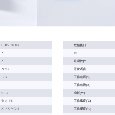
UDP-S2030B
数据接口
2.3
I/0
2
处理软件
24*15
开发语言
±2.5
工作电压(V)
1
工作电流(A)
≈103
功耗(W)
蓝光LED
工作温度(℃)
221*227*92.5
工作湿度(%)