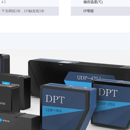
4.5
储存温度(℃)
千兆网线5米，I/O触发线5米
IP等级