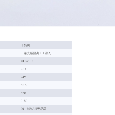
千兆网
一路光耦隔离TTL输入
UGrab1.2
C++
24V
<2.5
<60
0~50
20～80%RH无凝露