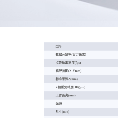
型号
数据分辨率(百万像素)
点云输出速度(fps)
视野范围(X-Ymm)
标准景深Z(mm)
Z轴重复精度(10)(μm)
工作距离(mm)
光源
尺寸(mm)